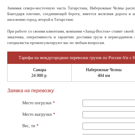
Занимая северо-восточную часть Татарстана, Набережные Челны расп
Благодаря плотине, соединяющей берега, имеется железная дорога и а
населению город, второй в Татарстане.
При работе со своими клиентами, компания «Запад-Восток» ставит своей 
заказчика, оперативность и гарантию доставки груза в первозданно
специалисты проконсультируют вас по любым вопросам.
Тарифы на междугородние перевозки грузов по России б/н с Н
Самара
Набережные Челны
24 000 р.
404 км
Заявка на перевозку
Место погрузки
*
Место выгрузки
*
Вес, тн
*