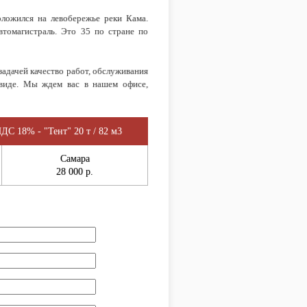
оложился на левобережье реки Кама.
втомагистраль. Это 35 по стране по
задачей качество работ, обслуживания
м виде. Мы ждем вас в нашем офисе,
ДС 18% - "Тент" 20 т / 82 м3
Самара
28 000 р.